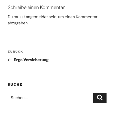
Schreibe einen Kommentar
Du musst
angemeldet
sein, um einen Kommentar
abzugeben.
Beitragsnavigation
Vorheriger
ZURÜCK
Beitrag
Ergo Versicherung
SUCHE
Suchen
Suche
nach: