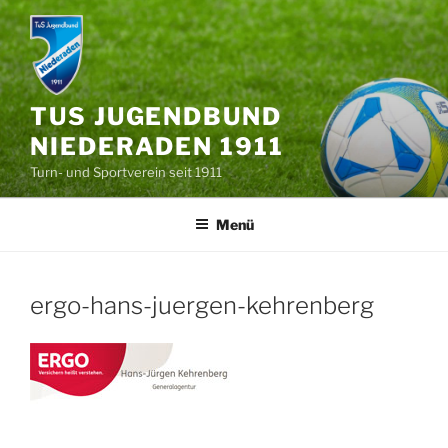
Zum
Inhalt
springen
TUS JUGENDBUND
NIEDERADEN 1911
Turn- und Sportverein seit 1911
Menü
ergo-hans-juergen-kehrenberg